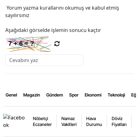
Yorum yazma kurallarını
okumuş ve kabul etmiş
sayılırsınız
Aşağıdaki görselde işlemin sonucu kaçtır
Genel
Magazin
Gündem
Spor
Ekonomi
Teknoloji
Eğl
Nöbetçi
Namaz
Hava
Döviz
A
Eczaneler
Vakitleri
Durumu
Fiyatları
F