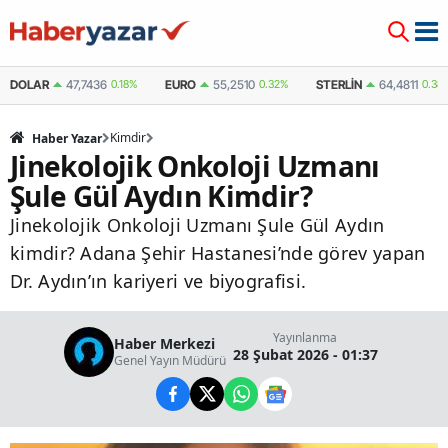
DOLAR
47,7436
0.18%
EURO
55,2510
0.32%
STERLIN
64,4811
0.38
Kimdir
Haber Yazar
Jinekolojik Onkoloji Uzmanı
Şule Gül Aydın Kimdir?
Jinekolojik Onkoloji Uzmanı Şule Gül Aydın
kimdir? Adana Şehir Hastanesi’nde görev yapan
Dr. Aydın’ın kariyeri ve biyografisi.
Yayınlanma
Haber Merkezi
28 Şubat 2026 - 01:37
Genel Yayın Müdürü