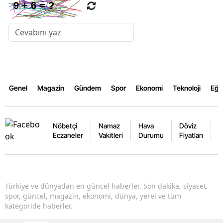
Genel
Magazin
Gündem
Spor
Ekonomi
Teknoloji
Eğl
Nöbetçi
Namaz
Hava
Döviz
A
Eczaneler
Vakitleri
Durumu
Fiyatları
F
Türkiye ve dünyadan en güncel haberler. Son dakika, siyaset,
spor, güncel, magazin, ekonomi, dünya, yerel ve tüm
kategoride haberler.