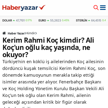
DOLAR
47,7101
0.17%
EURO
55,2623
0.45%
STERLIN
64,4515
0.42
Kimdir
Haber Yazar
Kerim Rahmi Koç kimdir? Ali
Koç'un oğlu kaç yaşında, ne
okuyor?
Türkiye'nin en köklü iş ailelerinden Koç ailesinin
dördüncü kuşak temsilcisi Kerim Rahmi Koç, son
dönemde kamuoyunun merakla takip ettiği
isimler arasında yer alıyor. Fenerbahçe Başkanı
ve Koç Holding Yönetim Kurulu Başkan Vekili Ali
Koç'un tek oğlu olan Kerim Rahmi, ailenin
geleceği açısından kritik bir figür olarak