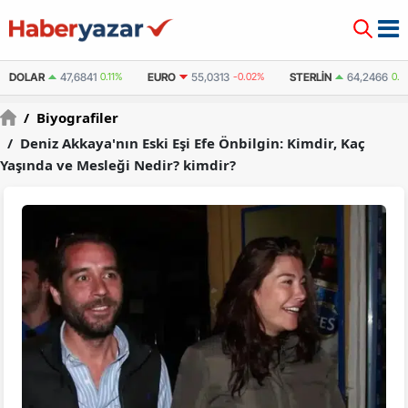
DOLAR
47,6841
0.11%
EURO
55,0313
-0.02%
STERLIN
64,2466
0.0
/
Biyografiler
/
Deniz Akkaya'nın Eski Eşi Efe Önbilgin: Kimdir, Kaç
Yaşında ve Mesleği Nedir? kimdir?