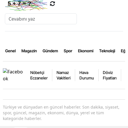
Genel
Magazin
Gündem
Spor
Ekonomi
Teknoloji
Eğl
Nöbetçi
Namaz
Hava
Döviz
A
Eczaneler
Vakitleri
Durumu
Fiyatları
F
Türkiye ve dünyadan en güncel haberler. Son dakika, siyaset,
spor, güncel, magazin, ekonomi, dünya, yerel ve tüm
kategoride haberler.