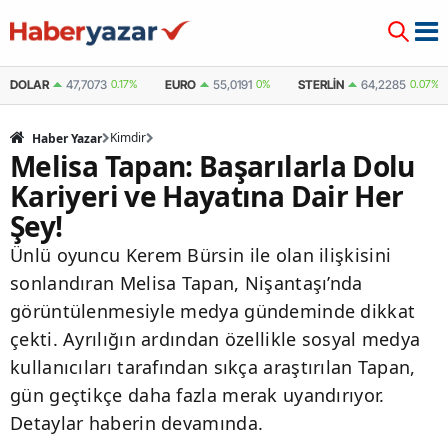
DOLAR
47,7073
0.17%
EURO
55,0191
0%
STERLIN
64,2285
0.07%
Kimdir
Haber Yazar
Melisa Tapan: Başarılarla Dolu
Kariyeri ve Hayatına Dair Her
Şey!
Ünlü oyuncu Kerem Bürsin ile olan ilişkisini
sonlandıran Melisa Tapan, Nişantaşı’nda
görüntülenmesiyle medya gündeminde dikkat
çekti. Ayrılığın ardından özellikle sosyal medya
kullanıcıları tarafından sıkça araştırılan Tapan,
gün geçtikçe daha fazla merak uyandırıyor.
Detaylar haberin devamında.