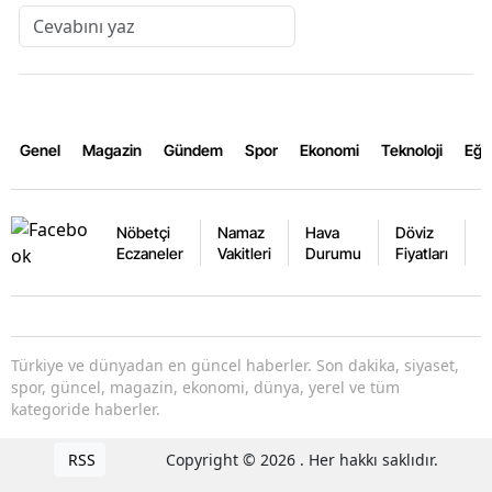
Genel
Magazin
Gündem
Spor
Ekonomi
Teknoloji
Eğl
Nöbetçi
Namaz
Hava
Döviz
A
Eczaneler
Vakitleri
Durumu
Fiyatları
F
Türkiye ve dünyadan en güncel haberler. Son dakika, siyaset,
spor, güncel, magazin, ekonomi, dünya, yerel ve tüm
kategoride haberler.
RSS
Copyright © 2026 . Her hakkı saklıdır.