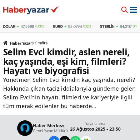
DOLAR
47,5968
0.06%
EURO
55,0794
0.12%
STERLIN
64,2117
0.16
Kimdir
Haber Yazar
Selim Evci kimdir, aslen nereli,
kaç yaşında, eşi kim, filmleri?
Hayatı ve biyografisi
Yönetmen Selim Evci kimdir, kaç yaşında, nereli?
Hakkında çıkan taciz iddialarıyla gündeme gelen
Selim Evci’nin hayatı, filmleri ve kariyeriyle ilgili
tüm merak edilenler bu haberde…
Yayınlanma
Haber Merkezi
26 Ağustos 2025 - 23:50
Genel Yayın Müdürü