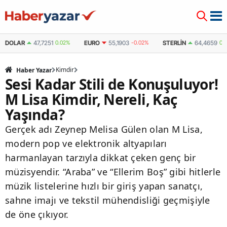
DOLAR
47,7251
0.02%
EURO
55,1903
-0.02%
STERLIN
64,4659
0.
Kimdir
Haber Yazar
Sesi Kadar Stili de Konuşuluyor!
M Lisa Kimdir, Nereli, Kaç
Yaşında?
Gerçek adı Zeynep Melisa Gülen olan M Lisa,
modern pop ve elektronik altyapıları
harmanlayan tarzıyla dikkat çeken genç bir
müzisyendir. “Araba” ve “Ellerim Boş” gibi hitlerle
müzik listelerine hızlı bir giriş yapan sanatçı,
sahne imajı ve tekstil mühendisliği geçmişiyle
de öne çıkıyor.