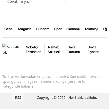
Genel
Magazin
Gündem
Spor
Ekonomi
Teknoloji
Eğl
Nöbetçi
Namaz
Hava
Döviz
A
Eczaneler
Vakitleri
Durumu
Fiyatları
F
Türkiye ve dünyadan en güncel haberler. Son dakika, siyaset,
spor, güncel, magazin, ekonomi, dünya, yerel ve tüm
kategoride haberler.
RSS
Copyright © 2026 . Her hakkı saklıdır.