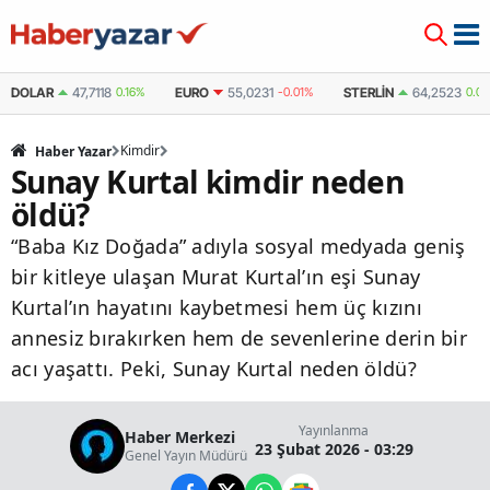
DOLAR
47,7118
0.16%
EURO
55,0231
-0.01%
STERLIN
64,2523
0.0
Kimdir
Haber Yazar
Sunay Kurtal kimdir neden
öldü?
“Baba Kız Doğada” adıyla sosyal medyada geniş
bir kitleye ulaşan Murat Kurtal’ın eşi Sunay
Kurtal’ın hayatını kaybetmesi hem üç kızını
annesiz bırakırken hem de sevenlerine derin bir
acı yaşattı. Peki, Sunay Kurtal neden öldü?
Yayınlanma
Haber Merkezi
23 Şubat 2026 - 03:29
Genel Yayın Müdürü