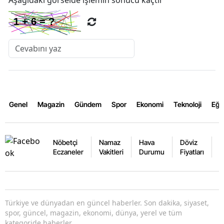
Genel
Magazin
Gündem
Spor
Ekonomi
Teknoloji
Eğl
Nöbetçi
Namaz
Hava
Döviz
A
Eczaneler
Vakitleri
Durumu
Fiyatları
F
Türkiye ve dünyadan en güncel haberler. Son dakika, siyaset,
spor, güncel, magazin, ekonomi, dünya, yerel ve tüm
kategoride haberler.