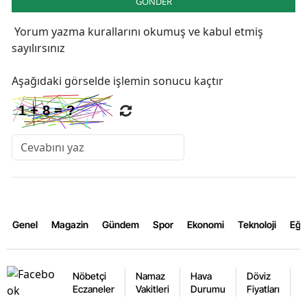
GÖNDER
Yorum yazma kurallarını
okumuş ve kabul etmiş
sayılırsınız
Aşağıdaki görselde işlemin sonucu kaçtır
Genel
Magazin
Gündem
Spor
Ekonomi
Teknoloji
Eğl
Nöbetçi
Namaz
Hava
Döviz
A
Eczaneler
Vakitleri
Durumu
Fiyatları
F