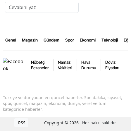
Genel
Magazin
Gündem
Spor
Ekonomi
Teknoloji
Eğl
Nöbetçi
Namaz
Hava
Döviz
A
Eczaneler
Vakitleri
Durumu
Fiyatları
F
Türkiye ve dünyadan en güncel haberler. Son dakika, siyaset,
spor, güncel, magazin, ekonomi, dünya, yerel ve tüm
kategoride haberler.
RSS
Copyright © 2026 . Her hakkı saklıdır.