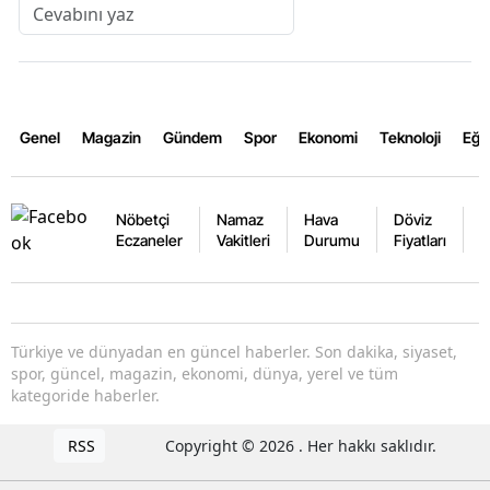
Genel
Magazin
Gündem
Spor
Ekonomi
Teknoloji
Eğl
Nöbetçi
Namaz
Hava
Döviz
A
Eczaneler
Vakitleri
Durumu
Fiyatları
F
Türkiye ve dünyadan en güncel haberler. Son dakika, siyaset,
spor, güncel, magazin, ekonomi, dünya, yerel ve tüm
kategoride haberler.
RSS
Copyright © 2026 . Her hakkı saklıdır.