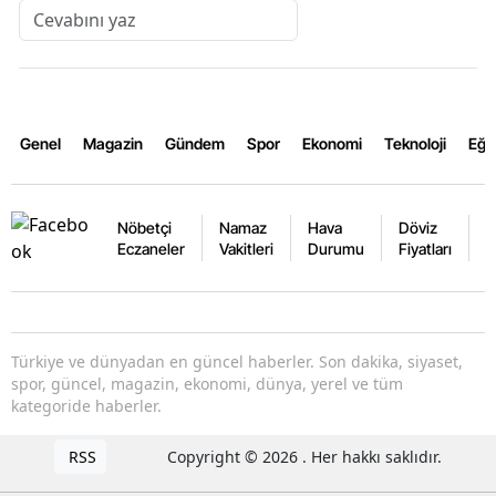
Genel
Magazin
Gündem
Spor
Ekonomi
Teknoloji
Eğl
Nöbetçi
Namaz
Hava
Döviz
A
Eczaneler
Vakitleri
Durumu
Fiyatları
F
Türkiye ve dünyadan en güncel haberler. Son dakika, siyaset,
spor, güncel, magazin, ekonomi, dünya, yerel ve tüm
kategoride haberler.
RSS
Copyright © 2026 . Her hakkı saklıdır.