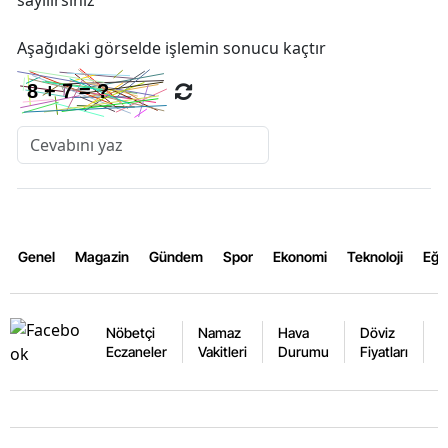
Aşağıdaki görselde işlemin sonucu kaçtır
Genel
Magazin
Gündem
Spor
Ekonomi
Teknoloji
Eğl
Nöbetçi
Namaz
Hava
Döviz
A
Eczaneler
Vakitleri
Durumu
Fiyatları
F