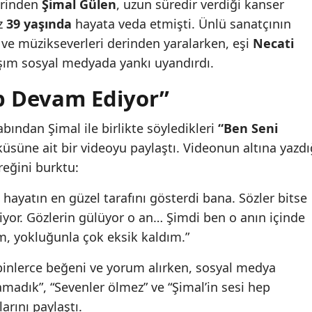
erinden
Şimal Gülen
, uzun süredir verdiği kanser
z
39 yaşında
hayata veda etmişti. Ünlü sanatçının
ve müzikseverleri derinden yaralarken, eşi
Necati
aşım sosyal medyada yankı uyandırdı.
p Devam Ediyor”
bından Şimal ile birlikte söyledikleri
“Ben Seni
üsüne ait bir videoyu paylaştı. Videonun altına yazdı
reğini burktu:
 hayatın en güzel tarafını gösterdi bana. Sözler bitse
yor. Gözlerin gülüyor o an… Şimdi ben o anın içinde
, yokluğunla çok eksik kaldım.”
e binlerce beğeni ve yorum alırken, sosyal medya
tamadık”, “Sevenler ölmez” ve “Şimal’in sesi hep
arını paylaştı.