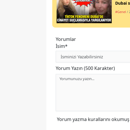
Dubai s
#Genel
/ 
Yorumlar
İsim*
Yorum Yazın (500 Karakter)
Yorum yazma kurallarını
okumuş v