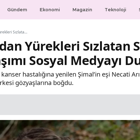
Gündem
Ekonomi
Magazin
Teknoloji
Şimal’in Ardından Yürekleri Sızlatan Sözler! Necati Arıcı’nın Paylaşımı Sosyal Medyayı Duygulandırdı
dan Yürekleri Sızlatan S
laşımı Sosyal Medyayı D
kanser hastalığına yenilen Şimal’in eşi Necati Ar
rkesi gözyaşlarına boğdu.