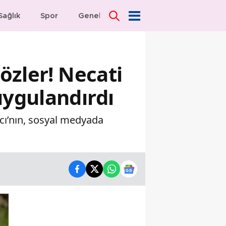
Sağlık
Spor
Genel
Dünya
özler! Necati
uygulandırdı
ıcı’nın, sosyal medyada