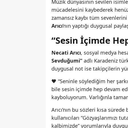
Müzik dünyasının sevilen isiml
mücadelesini kaybederek henü
zamansız kaybı tüm sevenlerini 
Arıcı
’nın yaptığı duygusal payl
“Sesin İçimde He
Necati Arıcı
, sosyal medya hesa
Sevduğumi”
adlı Karadeniz türk
duygusal not ise takipçilerin yü
🖤 “Seninle söylediğim her şarkı
bile sesin içimde hep devam edi
kayboluyorum. Varlığınla tamam
Arıcı’nın bu sözleri kısa süred
kullanıcıları “Gözyaşlarımızı tu
kalbimizde” yorumlarıyla duygul