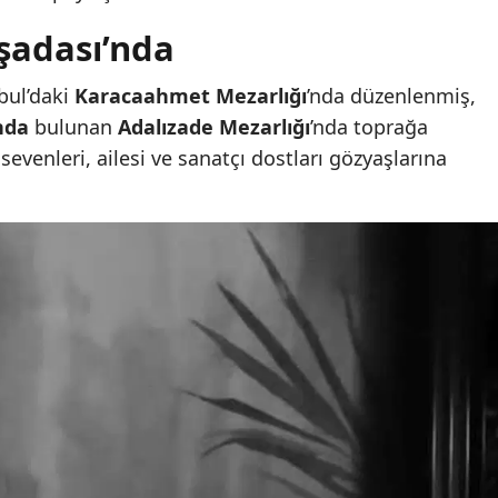
şadası’nda
nbul’daki
Karacaahmet Mezarlığı
’nda düzenlenmiş,
nda
bulunan
Adalızade Mezarlığı
’nda toprağa
sevenleri, ailesi ve sanatçı dostları gözyaşlarına