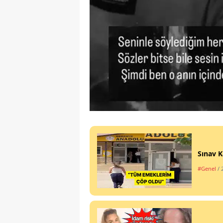
Sınav K
#Genel
/ 