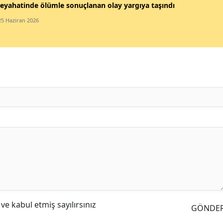
eyahatinde ölümle sonuçlanan olay yargıya taşındı
25 Haziran 2026
e kabul etmiş sayılırsınız
GÖNDE