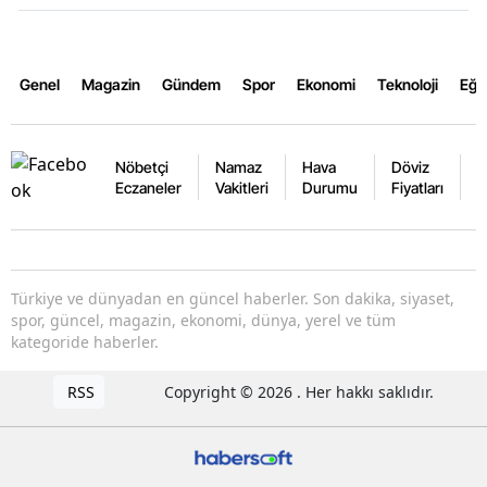
Genel
Magazin
Gündem
Spor
Ekonomi
Teknoloji
Eğl
Nöbetçi
Namaz
Hava
Döviz
A
Eczaneler
Vakitleri
Durumu
Fiyatları
F
Türkiye ve dünyadan en güncel haberler. Son dakika, siyaset,
spor, güncel, magazin, ekonomi, dünya, yerel ve tüm
kategoride haberler.
RSS
Copyright © 2026 . Her hakkı saklıdır.