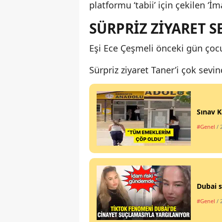
platformu ‘tabii’ için çekilen ‘
SÜRPRİZ ZİYARET S
Eşi Ece Çeşmeli önceki gün çocu
Sürpriz ziyaret Taner’i çok sevind
Sınav K
#Genel
/ 
Dubai s
#Genel
/ 