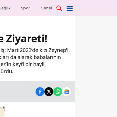
Sağlık
Spor
Genel
Dünya
 Ziyareti!
ş; Mart 2022’de kızı Zeynep’i,
ları da alarak babalarının
’in keyfi bir hayli
dürdü.