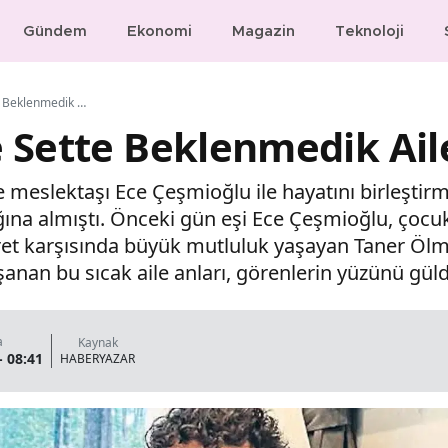
Gündem
Ekonomi
Magazin
Teknoloji
Taner Ölmez’e Sette Beklenmedik Aile Ziyareti!
 Sette Beklenmedik Aile
eslektaşı Ece Çeşmioğlu ile hayatını birleştirmi
ğına almıştı. Önceki gün eşi Ece Çeşmioğlu, çocuk
yaret karşısında büyük mutluluk yaşayan Taner Ölmez
anan bu sıcak aile anları, görenlerin yüzünü gül
a
Kaynak
- 08:41
HABERYAZAR