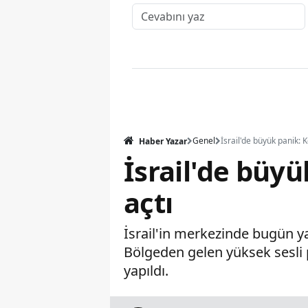
Genel
Haber Yazar
İsrail'de büy
açtı
İsrail'in merkezinde bugün ya
Bölgeden gelen yüksek sesli p
yapıldı.