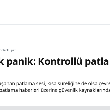
İsrail'de büyük panik: Kontrollü patlama paniğe yol açtı
ük panik: Kontrollü patl
şanan patlama sesi, kısa süreliğine de olsa çevre
atlama haberleri üzerine güvenlik kaynaklarından