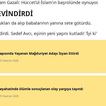
İmam Gazali: Hüccet’ül-İslam’ın başrolünde oynuyor.
EVİNDİRDİ
kları da alıp babalarının yanına sete götürdü.
irdi. Sedef Avcı, eşinin yeni yaşını kutladı! 'İyi ki'
apısında Yaşanan Mağduriyet Adayı İsyan Ettirdi
25 Haziran 2026
eyahatinde ölümle sonuçlanan olay yargıya taşındı
25 Haziran 2026