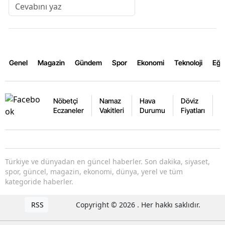
Genel
Magazin
Gündem
Spor
Ekonomi
Teknoloji
Eğl
Nöbetçi
Namaz
Hava
Döviz
A
Eczaneler
Vakitleri
Durumu
Fiyatları
F
Türkiye ve dünyadan en güncel haberler. Son dakika, siyaset,
spor, güncel, magazin, ekonomi, dünya, yerel ve tüm
kategoride haberler.
RSS
Copyright © 2026 . Her hakkı saklıdır.