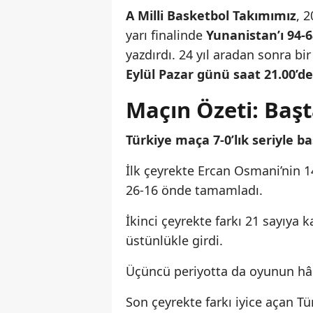
A Milli Basketbol Takımımız
, 
yarı finalinde
Yunanistan’ı 94-6
yazdırdı. 24 yıl aradan sonra b
Eylül Pazar günü saat 21.00’d
Maçın Özeti: Baş
Türkiye maça 7-0’lık seriyle ba
İlk çeyrekte Ercan Osmani’nin 14 
26-16 önde tamamladı.
İkinci çeyrekte farkı 21 sayıya
üstünlükle girdi.
Üçüncü periyotta da oyunun h
Son çeyrekte farkı iyice açan T