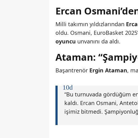
Ercan Osmani’den
Milli takımın yıldızlarından
Erc
oldu. Osmani, EuroBasket 2025’
oyuncu
unvanını da aldı.
Ataman: “Şampiyo
Başantrenör
Ergin Ataman
, ma
“Bu turnuvada gördüğüm en 
kaldı. Ercan Osmani, Anteto
işimiz bitmedi. Şampiyonluğ