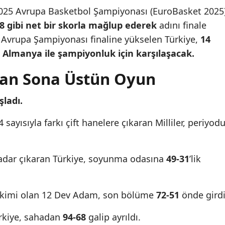
2025 Avrupa Basketbol Şampiyonası (EuroBasket 2025
8 gibi net bir skorla mağlup ederek
adını finale
ir Avrupa Şampiyonası finaline yükselen Türkiye,
14
e Almanya ile şampiyonluk için karşılaşacak.
tan Sona Üstün Oyun
şladı.
sayısıyla farkı çift hanelere çıkaran Milliler, periyod
 kadar çıkaran Türkiye, soyunma odasına
49-31
’lik
âkimi olan 12 Dev Adam, son bölüme
72-51
önde girdi
ürkiye, sahadan
94-68
galip ayrıldı.