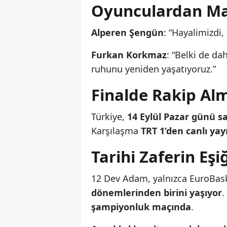
Oyunculardan Ma
Alperen Şengün
: “Hayalimizdi,
Furkan Korkmaz
: “Belki de d
ruhunu yeniden yaşatıyoruz.”
Finalde Rakip Al
Türkiye,
14 Eylül Pazar günü sa
Karşılaşma
TRT 1’den canlı ya
Tarihi Zaferin Eşi
12 Dev Adam, yalnızca EuroBask
dönemlerinden birini yaşıyor
.
şampiyonluk maçında
.