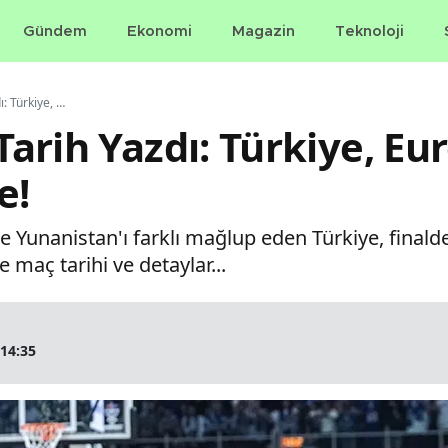
Gündem
Ekonomi
Magazin
Teknoloji
12 Dev Adam Tarih Yazdı: Türkiye, EuroBasket 2025’te Finalde!
arih Yazdı: Türkiye, Eu
e!
e Yunanistan'ı farklı mağlup eden Türkiye, finalde
e maç tarihi ve detaylar...
 14:35