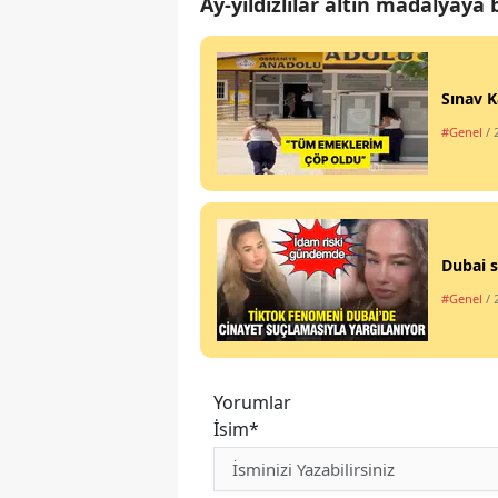
Ay-yıldızlılar altın madalyaya
Sınav K
#Genel
/ 
Dubai s
#Genel
/ 
Yorumlar
İsim*