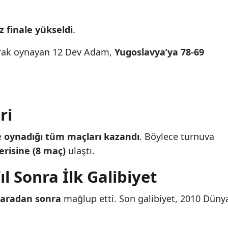
ez finale yükseldi
.
olarak oynayan 12 Dev Adam,
Yugoslavya’ya 78-69
ri
e
oynadığı tüm maçları kazandı
. Böylece turnuva
erisine (8 maç)
ulaştı.
l Sonra İlk Galibiyet
l aradan sonra
mağlup etti. Son galibiyet, 2010 Düny