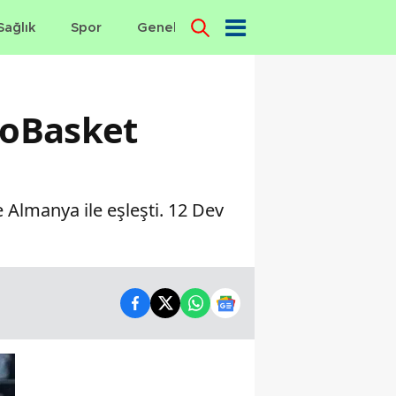
Sağlık
Spor
Genel
Dünya
roBasket
 Almanya ile eşleşti. 12 Dev