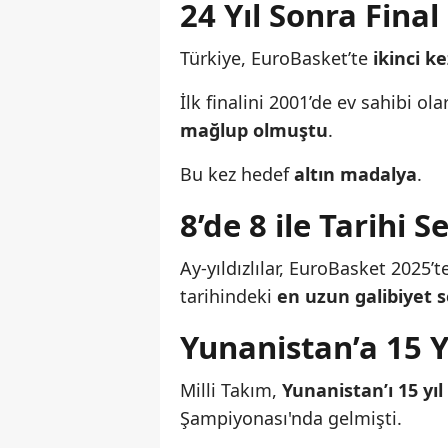
24 Yıl Sonra Final
Türkiye, EuroBasket’te
ikinci k
İlk finalini 2001’de ev sahibi 
mağlup olmuştu
.
Bu kez hedef
altın madalya
.
8’de 8 ile Tarihi Se
Ay-yıldızlılar, EuroBasket 2025’t
tarihindeki
en uzun galibiyet s
Yunanistan’a 15 Yı
Milli Takım,
Yunanistan’ı 15 yı
Şampiyonası'nda gelmişti.