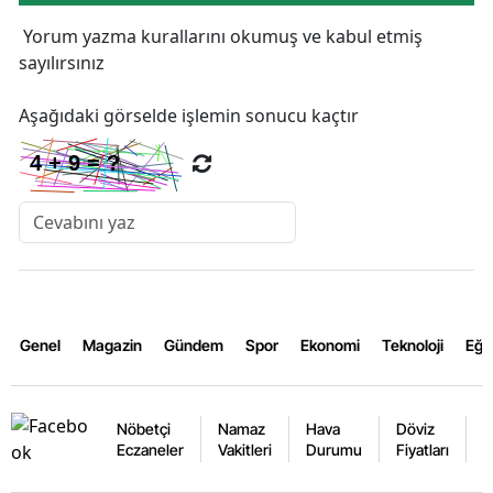
Yorum yazma kurallarını
okumuş ve kabul etmiş
sayılırsınız
Aşağıdaki görselde işlemin sonucu kaçtır
Genel
Magazin
Gündem
Spor
Ekonomi
Teknoloji
Eğl
Nöbetçi
Namaz
Hava
Döviz
A
Eczaneler
Vakitleri
Durumu
Fiyatları
F