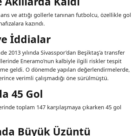
e Akıllarda Kaldı
ans ve attığı gollerle tanınan futbolcu, özellikle gol
hafızalara kazındı.
e İddialar
e 2013 yılında Sivasspor’dan Beşiktaş’a transfer
lerinde Eneramo’nun kalbiyle ilgili riskler tespit
deme geldi. O dönemde yapılan değerlendirmelerde,
erince verimli çalışmadığı öne sürülmüştü.
a 45 Gol
iyerinde toplam 147 karşılaşmaya çıkarken 45 gol
nda Büyük Üzüntü