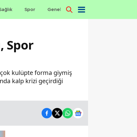
Sağlık
Spor
Genel
Dünya
, Spor
irçok kulüpte forma giymiş
nda kalp krizi geçirdiği