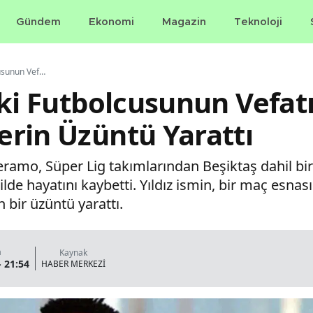
Gündem
Ekonomi
Magazin
Teknoloji
Beşiktaş'ın Eski Futbolcusunun Vefatı, Spor Camiasında Derin Üzüntü Yarattı
ski Futbolcusunun Vefatı
rin Üzüntü Yarattı
neramo, Süper Lig takımlarından Beşiktaş dahil b
ilde hayatını kaybetti. Yıldız ismin, bir maç esnası
 bir üzüntü yarattı.
a
Kaynak
- 21:54
HABER MERKEZİ