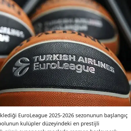
eklediği EuroLeague 2025-2026 sezonunun başlangıç
bolunun kulüpler düzeyindeki en prestijli