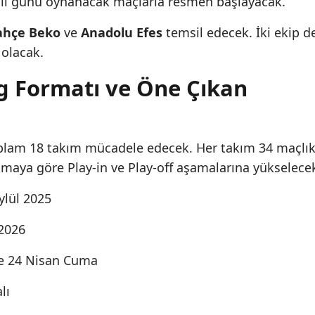
alı günü oynanacak maçlarla resmen başlayacak.
ahçe Beko
ve
Anadolu Efes
temsil edecek. İki ekip d
olacak.
ig Formatı ve Öne Çıkan
plam 18 takım mücadele edecek. Her takım 34 maçlı
maya göre Play-in ve Play-off aşamalarına yükselece
ylül 2025
2026
ve 24 Nisan Cuma
lı