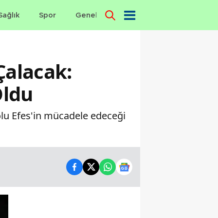
Sağlık
Spor
Genel
Dünya
Çalacak:
Oldu
lu Efes'in mücadele edeceği