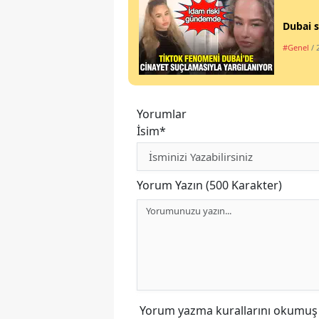
Dubai s
#Genel
/ 
Yorumlar
İsim*
Yorum Yazın (500 Karakter)
Yorum yazma kurallarını
okumuş v