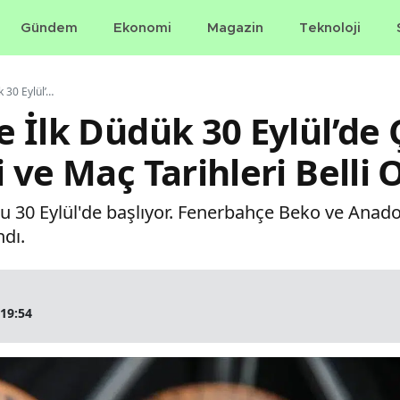
Gündem
Ekonomi
Magazin
Teknoloji
EuroLeague'de İlk Düdük 30 Eylül’de Çalacak: Sezon Takvimi ve Maç Tarihleri Belli Oldu
 İlk Düdük 30 Eylül’de 
ve Maç Tarihleri Belli 
 30 Eylül'de başlıyor. Fenerbahçe Beko ve Anado
ndı.
 19:54