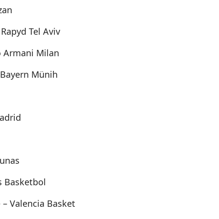
zan
 Rapyd Tel Aviv
io Armani Milan
 Bayern Münih
adrid
aunas
s Basketbol
 – Valencia Basket