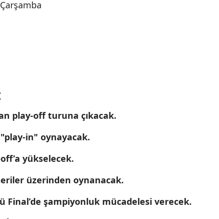
 Çarşamba
:
an play-off turuna çıkacak.
r "play-in" oynayacak.
off’a yükselecek.
 seriler üzerinden oynanacak.
lü Final’de şampiyonluk mücadelesi verecek.