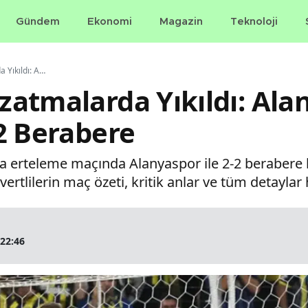
Gündem
Ekonomi
Magazin
Teknoloji
Fenerbahçe Uzatmalarda Yıkıldı: Alanyaspor’la Kadıköy’de 2-2 Berabere
atmalarda Yıkıldı: Ala
2 Berabere
ta erteleme maçında Alanyaspor ile 2-2 berabere 
vertlilerin maç özeti, kritik anlar ve tüm detaylar
 22:46