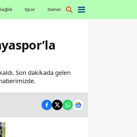
Sağlık
Spor
Genel
Dünya
nyaspor’la
kaldı. Son dakikada gelen
 haberimizde.