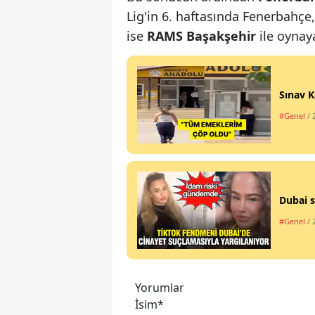
Lig'in 6. haftasında Fenerbahç
ise
RAMS Başakşehir
ile oynay
Sınav K
#Genel
/ 
Dubai s
#Genel
/ 
Yorumlar
İsim*