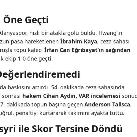
 Öne Geçti
lanyaspor, hızlı bir atakla golü buldu. Hwang’ın
uzun pasa hareketlenen
İbrahim Kaya
, ceza sahası
uruşla topu kaleci
İrfan Can Eğribayat’ın sağından
k ekip 1-0 öne geçti.
 Değerlendiremedi
da baskısını artırdı. 54. dakikada ceza sahasında
 sonrası
hakem Cihan Aydın, VAR incelemesi
sonu
57. dakikada topun başına geçen
Anderson Talisca
,
uğrul, penaltıyı kurtararak takımını ayakta tuttu.
yri ile Skor Tersine Döndü