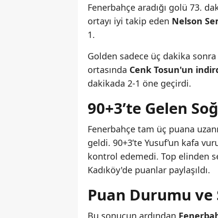
Fenerbahçe aradığı golü 73. dak
ortayı iyi takip eden
Nelson S
1.
Golden sadece üç dakika sonra
ortasında
Cenk Tosun'un indird
dakikada 2-1 öne geçirdi.
90+3’te Gelen So
Fenerbahçe tam üç puana uzanm
geldi. 90+3’te Yusuf’un kafa vu
kontrol edemedi. Top elinden 
Kadıköy'de puanlar paylaşıldı.
Puan Durumu ve 
Bu sonucun ardından
Fenerbah