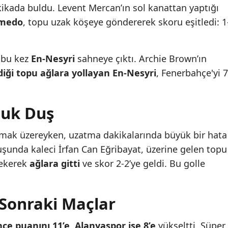
ikada buldu. Levent Mercan’ın sol kanattan yaptığı
emedo
, topu uzak köşeye göndererek skoru eşitledi: 1
 bu kez
En-Nesyri
sahneye çıktı. Archie Brown’ın
iği topu ağlara yollayan En-Nesyri
, Fenerbahçe'yi 7
ğuk Duş
ak üzereyken, uzatma dakikalarında büyük bir hata
ruşunda kaleci İrfan Can Eğribayat, üzerine gelen topu
sekerek
ağlara gitti
ve skor 2-2’ye geldi. Bu golle
Sonraki Maçlar
çe puanını 11’e
,
Alanyaspor ise 8’e
yükseltti. Süper