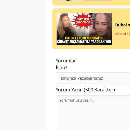
Dubai s
#Genel
/ 
Yorumlar
İsim*
Yorum Yazın (500 Karakter)