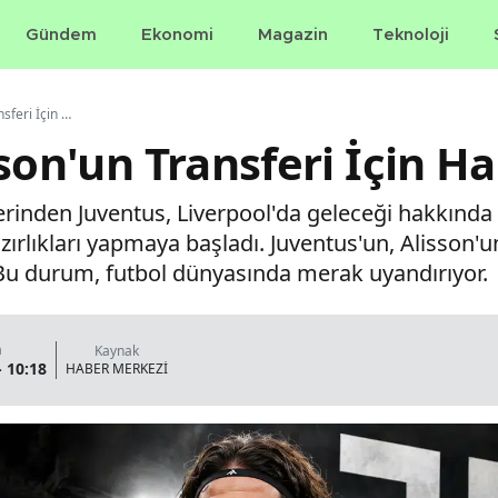
Gündem
Ekonomi
Magazin
Teknoloji
Juventus, Alisson'un Transferi İçin Hamle Yapıyor!
son'un Transferi İçin H
lerinden Juventus, Liverpool'da geleceği hakkında n
azırlıkları yapmaya başladı. Juventus'un, Alisson'u
or. Bu durum, futbol dünyasında merak uyandırıyor.
a
Kaynak
- 10:18
HABER MERKEZİ