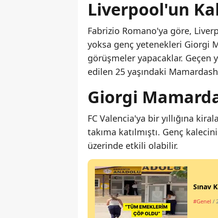
Liverpool'un Ka
Fabrizio Romano'ya göre, Live
yoksa genç yetenekleri Giorgi M
görüşmeler yapacaklar. Geçen yı
edilen 25 yaşındaki Mamardash
Giorgi Mamarda
FC Valencia'ya bir yıllığına ki
takıma katılmıştı. Genç kalecini
üzerinde etkili olabilir.
Sınav K
#Genel
/ 