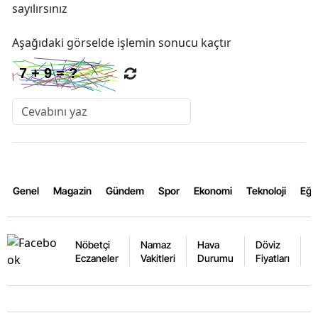
sayılırsınız
Aşağıdaki görselde işlemin sonucu kaçtır
Genel
Magazin
Gündem
Spor
Ekonomi
Teknoloji
Eğl
Nöbetçi
Namaz
Hava
Döviz
A
Eczaneler
Vakitleri
Durumu
Fiyatları
F