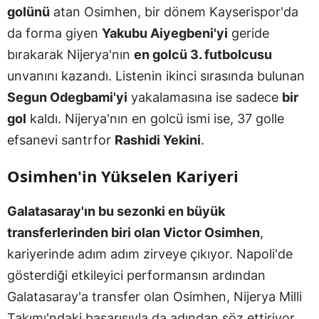
golünü
atan Osimhen, bir dönem Kayserispor'da
da forma giyen
Yakubu Aiyegbeni'yi
geride
bırakarak Nijerya'nın
en golcü 3. futbolcusu
unvanını kazandı. Listenin ikinci sırasında bulunan
Segun Odegbami'yi
yakalamasına ise sadece
bir
gol
kaldı. Nijerya'nın en golcü ismi ise, 37 golle
efsanevi santrfor
Rashidi Yekini
.
Osimhen'in Yükselen Kariyeri
Galatasaray'ın bu sezonki en büyük
transferlerinden biri olan Victor Osimhen
,
kariyerinde adım adım zirveye çıkıyor. Napoli'de
gösterdiği etkileyici performansın ardından
Galatasaray'a transfer olan Osimhen, Nijerya Milli
Takımı'ndaki başarısıyla da adından söz ettiriyor.