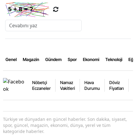
Genel
Magazin
Gündem
Spor
Ekonomi
Teknoloji
Eğl
Nöbetçi
Namaz
Hava
Döviz
A
Eczaneler
Vakitleri
Durumu
Fiyatları
F
Türkiye ve dünyadan en güncel haberler. Son dakika, siyaset,
spor, güncel, magazin, ekonomi, dünya, yerel ve tüm
kategoride haberler.