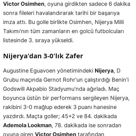
Victor Osimhen
, oyuna girdikten sadece 6 dakika
sonra fileleri havalandırarak tarihi bir başarıya
imza attı. Bu golle birlikte Osimhen, Nijerya Milli
Takımı'nın tüm zamanların en golcü futbolcuları
listesinde 3. sıraya yükseldi.
Nijerya'dan 3-0'lık Zafer
Augustine Eguavoen yönetimindeki
Nijerya
, D
Grubu maçında Gernot Rohr'un çalıştırdığı Benin'i
Godswill Akpabio Stadyumu'nda ağırladı. Maç
boyunca üstün bir performans sergileyen Nijerya,
rakibini 3-0 mağlup ederek 3 puanı hanesine
yazdırdı. Maçta goller; 45+2 ve 84. dakikada
Ademola Lookman
, 78. dakikada ise sonradan
oyuna giren
Victor Osimhen
tarafından