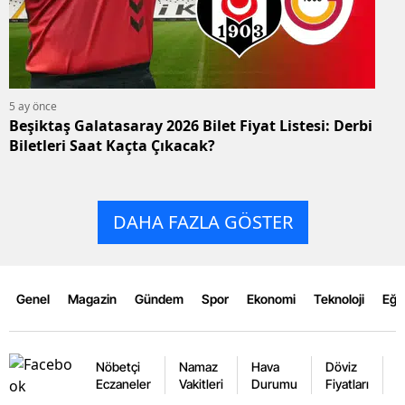
5 ay önce
Beşiktaş Galatasaray 2026 Bilet Fiyat Listesi: Derbi
Biletleri Saat Kaçta Çıkacak?
DAHA FAZLA GÖSTER
Genel
Magazin
Gündem
Spor
Ekonomi
Teknoloji
Eğl
Nöbetçi
Namaz
Hava
Döviz
A
Eczaneler
Vakitleri
Durumu
Fiyatları
F