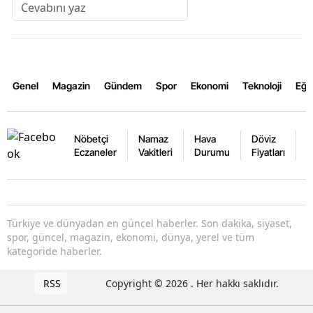
Genel
Magazin
Gündem
Spor
Ekonomi
Teknoloji
Eğl
Nöbetçi
Namaz
Hava
Döviz
A
Eczaneler
Vakitleri
Durumu
Fiyatları
F
Türkiye ve dünyadan en güncel haberler. Son dakika, siyaset,
spor, güncel, magazin, ekonomi, dünya, yerel ve tüm
kategoride haberler.
RSS
Copyright © 2026 . Her hakkı saklıdır.