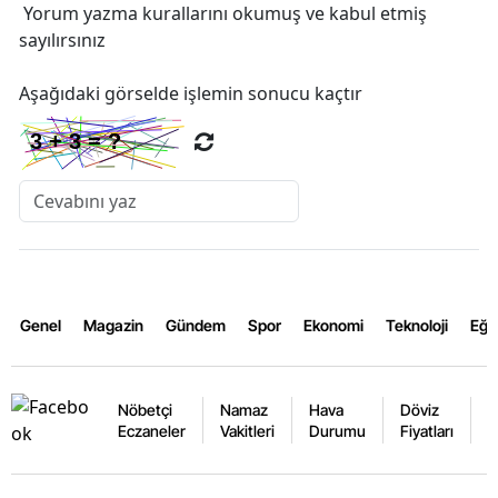
Yorum yazma kurallarını
okumuş ve kabul etmiş
sayılırsınız
Aşağıdaki görselde işlemin sonucu kaçtır
Genel
Magazin
Gündem
Spor
Ekonomi
Teknoloji
Eğl
Nöbetçi
Namaz
Hava
Döviz
A
Eczaneler
Vakitleri
Durumu
Fiyatları
F