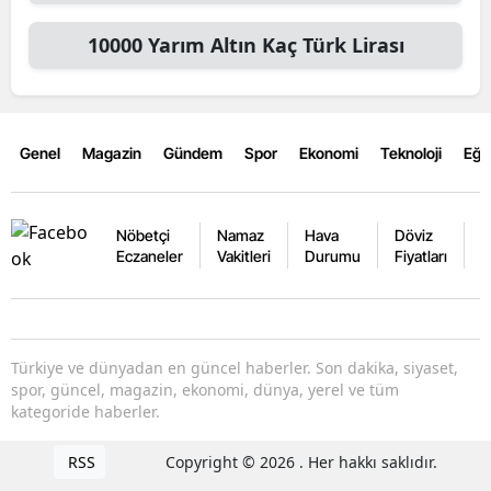
10000
Yarım Altın
Kaç Türk Lirası
Genel
Magazin
Gündem
Spor
Ekonomi
Teknoloji
Eğl
Nöbetçi
Namaz
Hava
Döviz
A
Eczaneler
Vakitleri
Durumu
Fiyatları
F
Türkiye ve dünyadan en güncel haberler. Son dakika, siyaset,
spor, güncel, magazin, ekonomi, dünya, yerel ve tüm
kategoride haberler.
RSS
Copyright © 2026 . Her hakkı saklıdır.