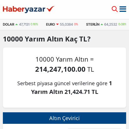
DOLAR
47,7131
0.16%
EURO
55,0384
0%
STERLIN
64,2532
0.08%
10000
Yarım Altın
Kaç TL?
10000 Yarım Altın =
214,247,100.00
TL
1
Serbest piyasa güncel verilerine göre
Yarım Altın 21,424.71 TL
Altın Çevirici