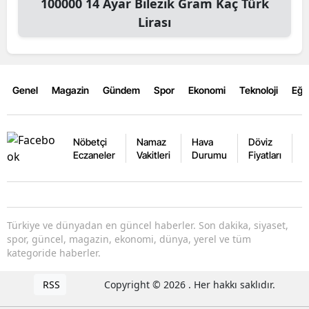
100000
14 Ayar Bilezik Gram
Kaç Türk
Lirası
Genel
Magazin
Gündem
Spor
Ekonomi
Teknoloji
Eğl
Nöbetçi
Namaz
Hava
Döviz
A
Eczaneler
Vakitleri
Durumu
Fiyatları
F
Türkiye ve dünyadan en güncel haberler. Son dakika, siyaset,
spor, güncel, magazin, ekonomi, dünya, yerel ve tüm
kategoride haberler.
RSS
Copyright © 2026 . Her hakkı saklıdır.