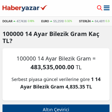
DOLAR
47,7436
0.18%
EURO
55,2510
0.32%
STERLIN
64,4811
0.38
100000
14 Ayar Bilezik Gram
Kaç
TL?
100000 14 Ayar Bilezik Gram =
483,535,000.00
TL
1 14
Serbest piyasa güncel verilerine göre
Ayar Bilezik Gram 4,835.35 TL
Altın Çevirici