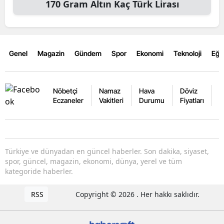
170
Gram Altın
Kaç Türk Lirası
Genel
Magazin
Gündem
Spor
Ekonomi
Teknoloji
Eğl
Nöbetçi
Namaz
Hava
Döviz
A
Eczaneler
Vakitleri
Durumu
Fiyatları
F
Türkiye ve dünyadan en güncel haberler. Son dakika, siyaset,
spor, güncel, magazin, ekonomi, dünya, yerel ve tüm
kategoride haberler.
RSS
Copyright © 2026 . Her hakkı saklıdır.