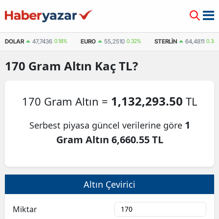
DOLAR
47,7436
0.18%
EURO
55,2510
0.32%
STERLIN
64,4811
0.38
170
Gram Altın
Kaç TL?
1,132,293.50
170 Gram Altın =
TL
1
Serbest piyasa güncel verilerine göre
Gram Altın 6,660.55 TL
Altın Çevirici
Miktar