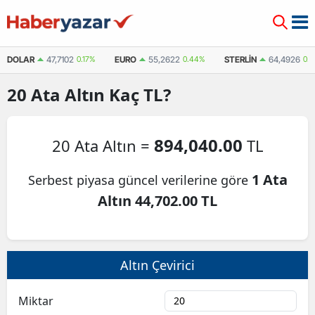
DOLAR
47,7102
0.17%
EURO
55,2622
0.44%
STERLIN
64,4926
0.
20
Ata Altın
Kaç TL?
894,040.00
20 Ata Altın =
TL
1 Ata
Serbest piyasa güncel verilerine göre
Altın 44,702.00 TL
Altın Çevirici
Miktar