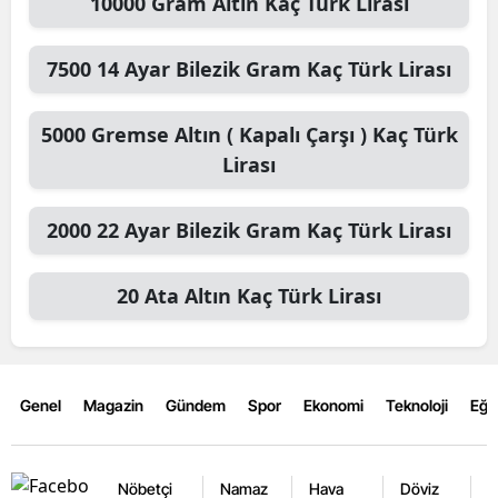
10000
Gram Altın
Kaç Türk Lirası
7500
14 Ayar Bilezik Gram
Kaç Türk Lirası
5000
Gremse Altın ( Kapalı Çarşı )
Kaç Türk
Lirası
2000
22 Ayar Bilezik Gram
Kaç Türk Lirası
20
Ata Altın
Kaç Türk Lirası
Genel
Magazin
Gündem
Spor
Ekonomi
Teknoloji
Eğl
Nöbetçi
Namaz
Hava
Döviz
A