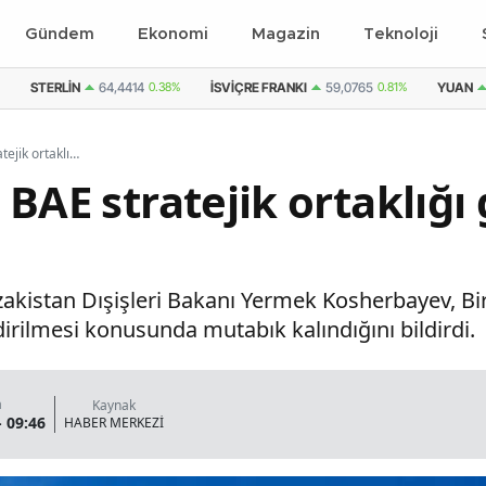
Gündem
Ekonomi
Magazin
Teknoloji
STERLIN
64,4414
0.38%
İSVIÇRE FRANKI
59,0765
0.81%
YUAN
Kazakistan ve BAE stratejik ortaklığı güçlendirme kararı aldı
 BAE stratejik ortaklığ
akistan Dışişleri Bakanı Yermek Kosherbayev, Birl
ndirilmesi konusunda mutabık kalındığını bildirdi.
a
Kaynak
- 09:46
HABER MERKEZİ