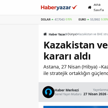
Ana
Sayfa
DOLAR
47,7043
0.15%
EURO
55,1992
0.33%
Dünya
Haber Yazar
Kazakistan ve
kararı aldı
Astana, 27 Nisan (Hibya) –Kaz
ile stratejik ortaklığın güçle
Haber Merkezi
Yayınlanm
27 Nisan 2026 
Genel Yayın Müdürü