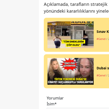
Açıklamada, tarafların stratejik o
yönündeki kararlılıklarını yineled
Sınav K
#Genel
/ 
Dubai s
#Genel
/ 
Yorumlar
İsim*