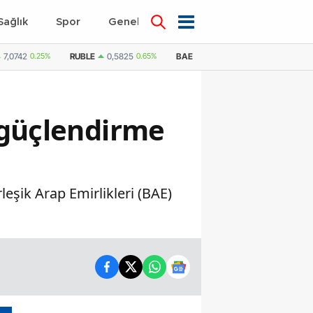
Sağlık
Spor
Genel
Dünya
7,0742
0.25%
RUBLE
0,5825
0.65%
BAE DIRHEMI
12,9885
0.18%
ı güçlendirme
eşik Arap Emirlikleri (BAE)