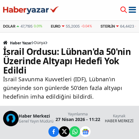
DOLAR
47,7195
0.01%
EURO
55,2005
-0.04%
STERLIN
64,4423
-0
Dünya
Haber Yazar
İsrail Ordusu: Lübnan'da 50'nin
Üzerinde Altyapı Hedefi Yok
Edildi
İsrail Savunma Kuvvetleri (IDF), Lübnan’ın
güneyinde son günlerde 50’den fazla altyapı
hedefinin imha edildiğini bildirdi.
Yayınlanma
Haber Merkezi
Kaynak
27 Nisan 2026 - 11:22
HABER MERKEZİ
Genel Yayın Müdürü