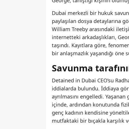
George, tanıştığı kişinin ölümüyl
Dubai merkezli bir hukuk savu
paylaşılan dosya detaylarına gö
William Treeby arasındaki ileti
internetteki arkadaşlıkları, Geo
taşındı. Kayıtlara göre, fenomen
bir anlaşmazlık yaşandığı öne s
Savunma tarafının
Detained in Dubai CEO’su Radha 
iddialarda bulundu. İddiaya gö
ayrılmasını engelledi. Yaşanan 
içinde, ardından konutunda fizi
genç kadının kendisine yönelti
mutfaktaki bir bıçakla karşılık 