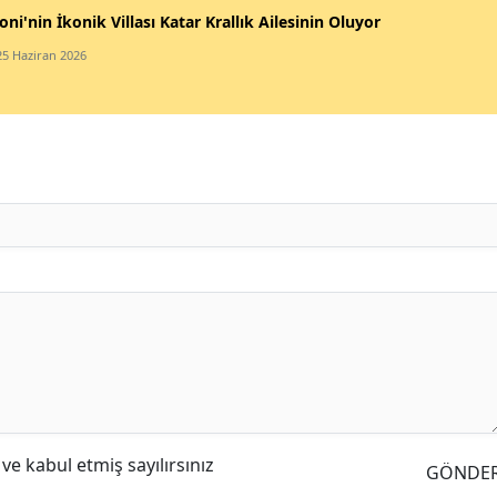
oni'nin İkonik Villası Katar Krallık Ailesinin Oluyor
25 Haziran 2026
e kabul etmiş sayılırsınız
GÖNDE