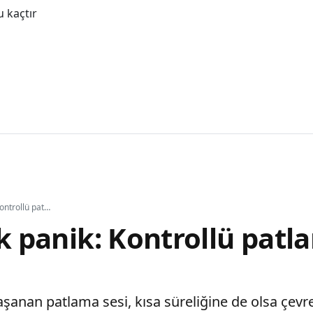
 kaçtır
İsrail'de büyük panik: Kontrollü patlama paniğe yol açtı
ük panik: Kontrollü patl
şanan patlama sesi, kısa süreliğine de olsa çevre