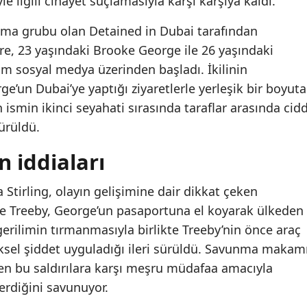
e ilgili cinayet suçlamasıyla karşı karşıya kaldı.
nma grubu olan Detained in Dubai tarafından
re, 23 yaşındaki Brooke George ile 26 yaşındaki
şim sosyal medya üzerinden başladı. İkilinin
rge’un Dubai’ye yaptığı ziyaretlerle yerleşik bir boyuta
 ismin ikinci seyahati sırasında taraflar arasında cidd
ürüldü.
 iddiaları
Stirling, olayın gelişimine dair dikkat çeken
re Treeby, George’un pasaportuna el koyarak ülkeden
gerilimin tırmanmasıyla birlikte Treeby’nin önce araç
ksel şiddet uyguladığı ileri sürüldü. Savunma makamı
len bu saldırılara karşı meşru müdafaa amacıyla
verdiğini savunuyor.