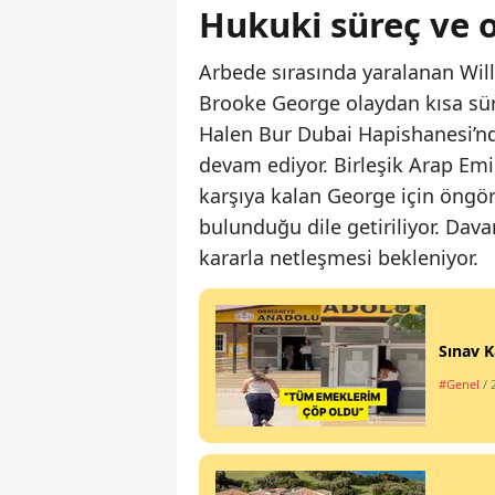
Hukuki süreç ve o
Arbede sırasında yaralanan Will
Brooke George olaydan kısa sür
Halen Bur Dubai Hapishanesi’n
devam ediyor. Birleşik Arap Emir
karşıya kalan George için öngör
bulunduğu dile getiriliyor. D
kararla netleşmesi bekleniyor.
Sınav K
#Genel
/ 