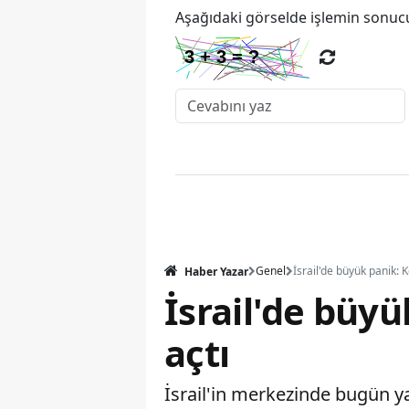
Aşağıdaki görselde işlemin sonucu
Genel
Haber Yazar
İsrail'de büy
açtı
İsrail'in merkezinde bugün ya