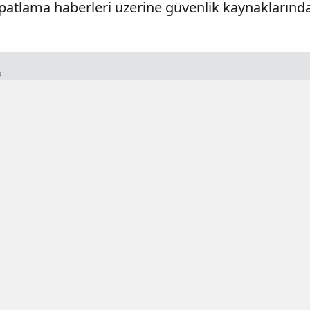
atlama haberleri üzerine güvenlik kaynaklarından
a
- 00:35