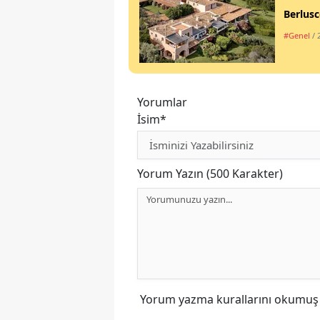
Berlusc
#Genel
/ 
Yorumlar
İsim*
Yorum Yazın (500 Karakter)
Yorum yazma kurallarını
okumuş v