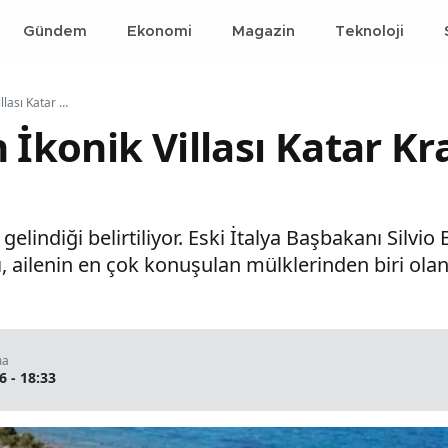
Gündem
Ekonomi
Magazin
Teknoloji
Berlusconi'nin İkonik Villası Katar Krallık Ailesinin Oluyor
 İkonik Villası Katar Kra
lindiği belirtiliyor. Eski İtalya Başbakanı Silvio 
, ailenin en çok konuşulan mülklerinden biri olan 
ma
6 - 18:33