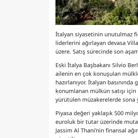
İtalyan siyasetinin unutulmaz fi
liderlerini ağırlayan devasa Vil
üzere. Satış sürecinde son aşama
Eski İtalya Başbakanı Silvio Ber
ailenin en çok konuşulan mülkler
hazırlanıyor. İtalyan basınında
konumlanan mülkün satışı için K
yürütülen müzakerelerde sona y
Piyasa değeri yaklaşık 500 mily
euroluk bir tutar üzerinde muta
Jassim Al Thani’nin finansal ağ