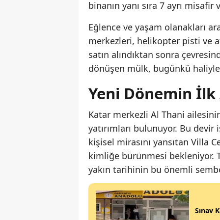
binanın yanı sıra 7 ayrı misafir vi
Eğlence ve yaşam olanakları ara
merkezleri, helikopter pisti ve a
satın alındıktan sonra çevresin
dönüşen mülk, bugünkü haliyle g
Yeni Dönemin İlk
Katar merkezli Al Thani ailesin
yatırımları bulunuyor. Bu devir
kişisel mirasını yansıtan Villa C
kimliğe bürünmesi bekleniyor. T
yakın tarihinin bu önemli sem
Sınav K