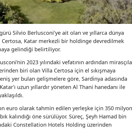
gürü Silvio Berlusconi'ye ait olan ve yıllarca dünya
la Certosa, Katar merkezli bir holdinge devredilmek
ya gelindiği belirtiliyor.
lusconi’nin 2023 yılındaki vefatının ardından mirasçıla
inden biri olan Villa Certosa için el sıkışmaya
 geniş yer bulan gelişmelere göre, Sardinya adasında
atar’ı uzun yıllardır yöneten Al Thani hanedanı ile
aklaşıldı.
on euro olarak tahmin edilen yerleşke için 350 milyo
bık kalındığı öne sürülüyor. Süreç, Şeyh Hamad bin
ındaki Constellation Hotels Holding üzerinden