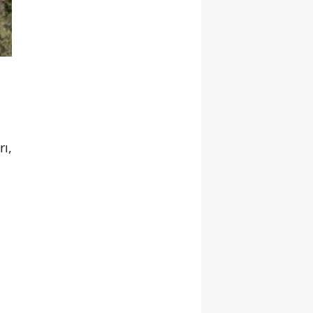
rı,
n