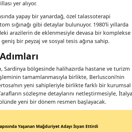
llası yer alıyor.
sında yapay bir yanardağ, özel talassoterapi
tom sığınağı gibi detaylar bulunuyor. 1980’li yıllarda
deki arazilerin de eklenmesiyle devasa bir komplekse
eniş bir peyzaj ve sosyal tesis ağına sahip.
 Adımları
in, Sardinya bölgesinde halihazırda hastane ve turizm
 işleminin tamamlanmasıyla birlikte, Berlusconi’nin
ertosa’nın yeni sahipleriyle birlikte farklı bir kurumsal
arafların sözleşme detaylarını netleştirmesiyle, İtaly
bolünde yeni bir dönem resmen başlayacak.
apısında Yaşanan Mağduriyet Adayı İsyan Ettirdi