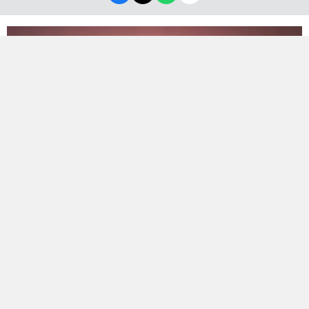
Bölge sakinlerini tedirgin eden şiddetli patlama
sesinin arkasından önceden planlanmış bir test
çalışması çıktı.
İsrail'in merkezinde bugün yaşanan patlama sesi,
kısa süreliğine de olsa çevrede büyük bir endişe