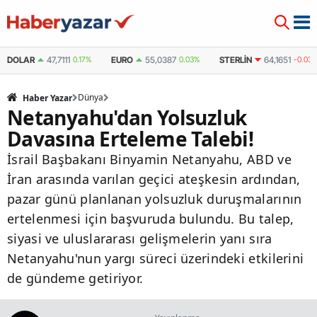
DOLAR
47,7111
0.17%
EURO
55,0387
0.03%
STERLIN
64,1651
-0.03
Dünya
Haber Yazar
Netanyahu'dan Yolsuzluk
Davasına Erteleme Talebi!
İsrail Başbakanı Binyamin Netanyahu, ABD ve
İran arasında varılan geçici ateşkesin ardından,
pazar günü planlanan yolsuzluk duruşmalarının
ertelenmesi için başvuruda bulundu. Bu talep,
siyasi ve uluslararası gelişmelerin yanı sıra
Netanyahu'nun yargı süreci üzerindeki etkilerini
de gündeme getiriyor.