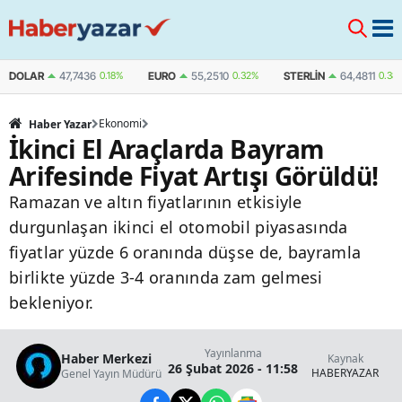
DOLAR
47,7436
0.18%
EURO
55,2510
0.32%
STERLIN
64,4811
0.38
Ekonomi
Haber Yazar
İkinci El Araçlarda Bayram
Arifesinde Fiyat Artışı Görüldü!
Ramazan ve altın fiyatlarının etkisiyle
durgunlaşan ikinci el otomobil piyasasında
fiyatlar yüzde 6 oranında düşse de, bayramla
birlikte yüzde 3-4 oranında zam gelmesi
bekleniyor.
Yayınlanma
Haber Merkezi
Kaynak
26 Şubat 2026 - 11:58
HABERYAZAR
Genel Yayın Müdürü