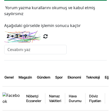
Yorum yazma kurallarını
okumuş ve kabul etmiş
sayılırsınız
Aşağıdaki görselde işlemin sonucu kaçtır
Genel
Magazin
Gündem
Spor
Ekonomi
Teknoloji
Eğl
Nöbetçi
Namaz
Hava
Döviz
A
Eczaneler
Vakitleri
Durumu
Fiyatları
F