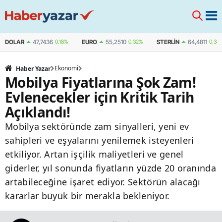
DOLAR
47,7436
0.18%
EURO
55,2510
0.32%
STERLIN
64,4811
0.38
Ekonomi
Haber Yazar
Mobilya Fiyatlarına Şok Zam!
Evlenecekler için Kritik Tarih
Açıklandı!
Mobilya sektöründe zam sinyalleri, yeni ev
sahipleri ve eşyalarını yenilemek isteyenleri
etkiliyor. Artan işçilik maliyetleri ve genel
giderler, yıl sonunda fiyatların yüzde 20 oranında
artabileceğine işaret ediyor. Sektörün alacağı
kararlar büyük bir merakla bekleniyor.