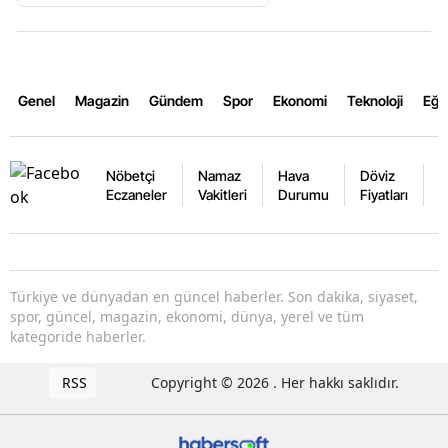
Genel
Magazin
Gündem
Spor
Ekonomi
Teknoloji
Eğl
Nöbetçi
Namaz
Hava
Döviz
A
Eczaneler
Vakitleri
Durumu
Fiyatları
F
Türkiye ve dünyadan en güncel haberler. Son dakika, siyaset,
spor, güncel, magazin, ekonomi, dünya, yerel ve tüm
kategoride haberler.
RSS
Copyright © 2026 . Her hakkı saklıdır.