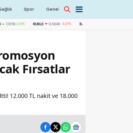
Sağlık
Spor
Genel
Dünya
N
7,0516
0.01%
RUBLE
0,5846
-0.27%
BAE DIRHEMI
12,9603
0.05%
 Promosyon
ak Fırsatlar
ti! 12.000 TL nakit ve 18.000