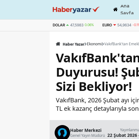
Ana
Sayfa
DOLAR
47,5983
0.06%
EURO
54,9634
-0.1
Ekonomi
Haber Yazar
VakıfBank'tan
Duyurusu! Şub
Sizi Bekliyor!
VakıfBank, 2026 Şubat ayı içi
TL ek kazanç detaylarıyla son 
Haber Merkezi
Yayınlanm
22 Şubat 2026 
Genel Yayın Müdürü