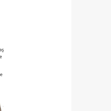
aş
e
e