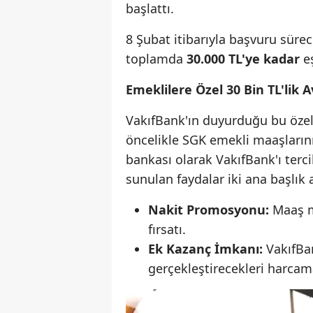
başlattı.
8 Şubat itibarıyla başvuru süre
toplamda
30.000 TL'ye kadar
eş
Emeklilere Özel 30 Bin TL'lik 
VakıfBank'ın duyurduğu bu öze
öncelikle SGK emekli maaşlarını
bankası olarak VakıfBank'ı ter
sunulan faydalar iki ana başlık 
Nakit Promosyonu:
Maaş m
fırsatı.
Ek Kazanç İmkanı:
VakıfBan
gerçekleştirecekleri harcam