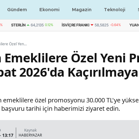
Gündem
Ekonomi
Magazin
Teknoloji
1%
STERLIN
64,2135
0.12%
İSVIÇRE FRANKI
58,5825
-0.64%
YUA
VakıfBank'tan Emeklilere Özel Yeni Promosyon Duyurusu! Şubat 2026'da Kaçırılmayacak Fırsatlar Sizi Bekliyor!
 Emeklilere Özel Yeni
at 2026'da Kaçırılmayac
n emeklilere özel promosyonu 30.000 TL'ye yükselt
başvuru tarihi için haberimizi ziyaret edin.
a
Kaynak
- 13:17
HABERYAZAR