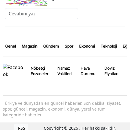
Genel
Magazin
Gündem
Spor
Ekonomi
Teknoloji
Eğl
Nöbetçi
Namaz
Hava
Döviz
A
Eczaneler
Vakitleri
Durumu
Fiyatları
F
Türkiye ve dünyadan en güncel haberler. Son dakika, siyaset,
spor, güncel, magazin, ekonomi, dünya, yerel ve tüm
kategoride haberler.
RSS
Copyright © 2026 . Her hakkı saklıdır.