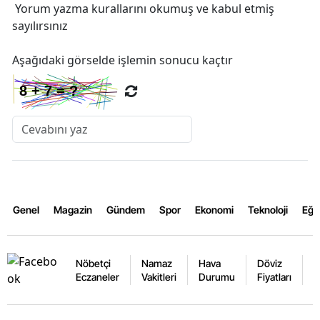
Yorum yazma kurallarını
okumuş ve kabul etmiş
sayılırsınız
Aşağıdaki görselde işlemin sonucu kaçtır
Genel
Magazin
Gündem
Spor
Ekonomi
Teknoloji
Eğl
Nöbetçi
Namaz
Hava
Döviz
A
Eczaneler
Vakitleri
Durumu
Fiyatları
F