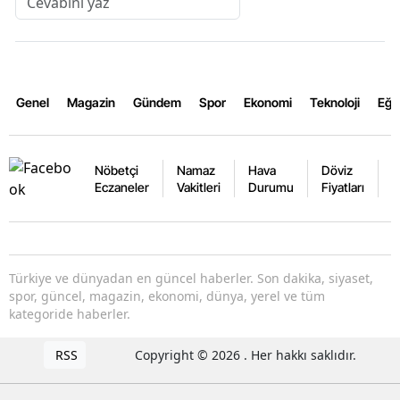
Genel
Magazin
Gündem
Spor
Ekonomi
Teknoloji
Eğl
Nöbetçi
Namaz
Hava
Döviz
A
Eczaneler
Vakitleri
Durumu
Fiyatları
F
Türkiye ve dünyadan en güncel haberler. Son dakika, siyaset,
spor, güncel, magazin, ekonomi, dünya, yerel ve tüm
kategoride haberler.
RSS
Copyright © 2026 . Her hakkı saklıdır.