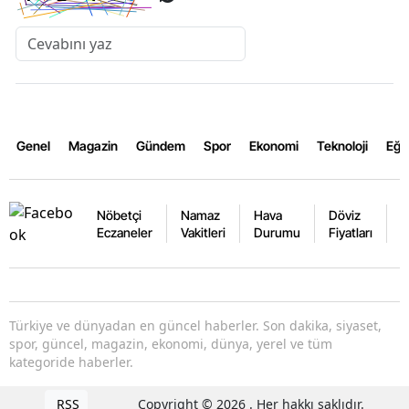
Genel
Magazin
Gündem
Spor
Ekonomi
Teknoloji
Eğl
Nöbetçi
Namaz
Hava
Döviz
A
Eczaneler
Vakitleri
Durumu
Fiyatları
F
Türkiye ve dünyadan en güncel haberler. Son dakika, siyaset,
spor, güncel, magazin, ekonomi, dünya, yerel ve tüm
kategoride haberler.
RSS
Copyright © 2026 . Her hakkı saklıdır.