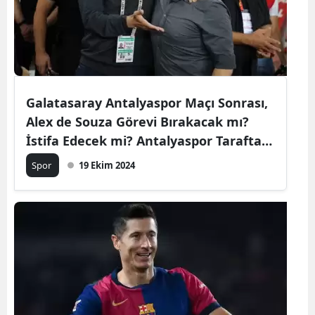
Galatasaray Antalyaspor Maçı Sonrası,
Alex de Souza Görevi Bırakacak mı?
İstifa Edecek mi? Antalyaspor Taraftarı
Tepkili
Spor
19 Ekim 2024