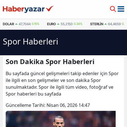
DOLAR
47,7044
0.15%
EURO
55,2150
0.34%
STERLIN
64,4659
0.4
Spor Haberleri
Son Dakika Spor Haberleri
Bu sayfada güncel gelişmeleri takip edenler için Spor
ile ilgili en son gelişmeler ve son dakika Spor
sunulmaktadır. Spor ile ilgili tüm video, fotoğraf ve
Spor haberleri bu sayfada
Güncelleme Tarihi:
Nisan 06, 2026 14:47