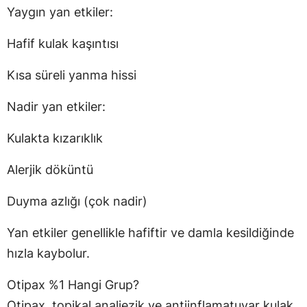
Yaygın yan etkiler:
Hafif kulak kaşıntısı
Kısa süreli yanma hissi
Nadir yan etkiler:
Kulakta kızarıklık
Alerjik döküntü
Duyma azlığı (çok nadir)
Yan etkiler genellikle hafiftir ve damla kesildiğinde
hızla kaybolur.
Otipax %1 Hangi Grup?
Otipax, topikal analjezik ve antiinflamatuvar kulak