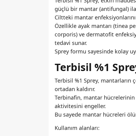
Terbisil %1 Sprey, etkin maddesi
güçlü bir mantar (antifungal) ilaç
Ciltteki mantar enfeksiyonların
Özellikle ayak mantarı (tinea pe
corporis) ve dermatofit enfeksiy
tedavi sunar.
Sprey formu sayesinde kolay uygu
Terbisil %1 Spre
Terbisil %1 Sprey, mantarların
ortadan kaldırır.
Terbinafin, mantar hücrelerinin
aktivitesini engeller.
Bu sayede mantar hücreleri ölür
Kullanım alanları: