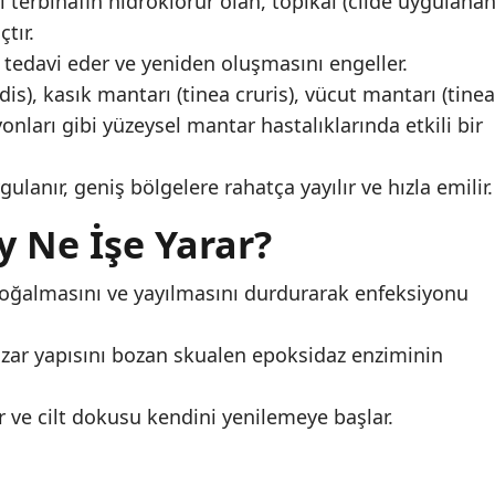
 terbinafin hidroklorür olan, topikal (cilde uygulanan
tır.
ı tedavi eder ve yeniden oluşmasını engeller.
dis), kasık mantarı (tinea cruris), vücut mantarı (tinea
onları gibi yüzeysel mantar hastalıklarında etkili bir
lanır, geniş bölgelere rahatça yayılır ve hızla emilir.
y Ne İşe Yarar?
 çoğalmasını ve yayılmasını durdurarak enfeksiyonu
 zar yapısını bozan skualen epoksidaz enziminin
 ve cilt dokusu kendini yenilemeye başlar.