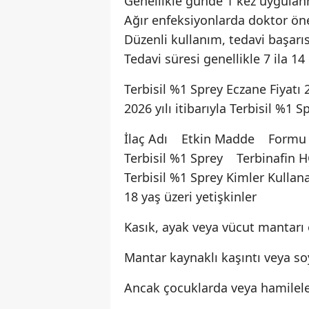
Genellikle günde 1 kez uygulanm
Ağır enfeksiyonlarda doktor öner
Düzenli kullanım, tedavi başarısın
Tedavi süresi genellikle 7 ila 14
Terbisil %1 Sprey Eczane Fiyatı 
2026 yılı itibarıyla Terbisil %1 S
İlaç Adı Etkin Madde Formu F
Terbisil %1 Sprey Terbinafin H
Terbisil %1 Sprey Kimler Kullana
18 yaş üzeri yetişkinler
Kasık, ayak veya vücut mantarı 
Mantar kaynaklı kaşıntı veya s
Ancak çocuklarda veya hamilele