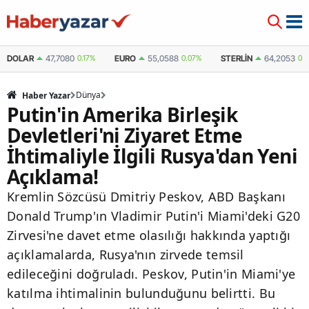
DOLAR
47,7080
0.17%
EURO
55,0588
0.07%
STERLIN
64,2053
0.
Dünya
Haber Yazar
Putin'in Amerika Birleşik
Devletleri'ni Ziyaret Etme
İhtimaliyle İlgili Rusya'dan Yeni
Açıklama!
Kremlin Sözcüsü Dmitriy Peskov, ABD Başkanı
Donald Trump'ın Vladimir Putin'i Miami'deki G20
Zirvesi'ne davet etme olasılığı hakkında yaptığı
açıklamalarda, Rusya'nın zirvede temsil
edileceğini doğruladı. Peskov, Putin'in Miami'ye
katılma ihtimalinin bulunduğunu belirtti. Bu