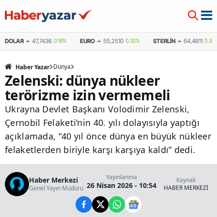
DOLAR
47,7436
0.18%
EURO
55,2510
0.32%
STERLIN
64,4811
0.38
Dünya
Haber Yazar
Zelenski: dünya nükleer
terörizme izin vermemeli
Ukrayna Devlet Başkanı Volodimir Zelenski,
Çernobil Felaketi’nin 40. yılı dolayısıyla yaptığı
açıklamada, “40 yıl önce dünya en büyük nükleer
felaketlerden biriyle karşı karşıya kaldı” dedi.
Yayınlanma
Haber Merkezi
Kaynak
26 Nisan 2026 - 10:54
HABER MERKEZİ
Genel Yayın Müdürü