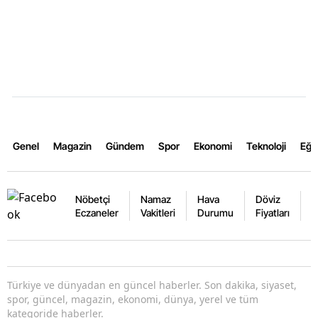
Genel
Magazin
Gündem
Spor
Ekonomi
Teknoloji
Eğl
Nöbetçi
Namaz
Hava
Döviz
A
Eczaneler
Vakitleri
Durumu
Fiyatları
F
Türkiye ve dünyadan en güncel haberler. Son dakika, siyaset,
spor, güncel, magazin, ekonomi, dünya, yerel ve tüm
kategoride haberler.