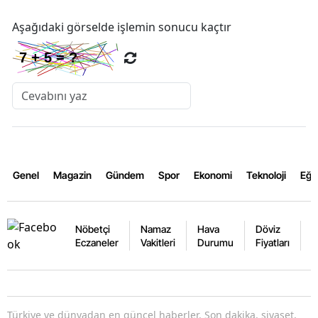
Aşağıdaki görselde işlemin sonucu kaçtır
Genel
Magazin
Gündem
Spor
Ekonomi
Teknoloji
Eğl
Nöbetçi
Namaz
Hava
Döviz
A
Eczaneler
Vakitleri
Durumu
Fiyatları
F
Türkiye ve dünyadan en güncel haberler. Son dakika, siyaset,