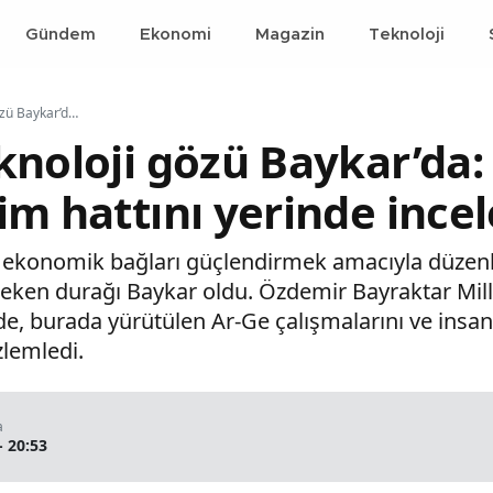
Gündem
Ekonomi
Magazin
Teknoloji
Avrupa’nın teknoloji gözü Baykar’da: Kraliçe Mathilde üretim hattını yerinde inceledi
knoloji gözü Baykar’da: 
im hattını yerinde incel
ki ekonomik bağları güçlendirmek amacıyla düzen
eken durağı Baykar oldu. Özdemir Bayraktar Milli 
de, burada yürütülen Ar-Ge çalışmalarını ve insans
zlemledi.
a
- 20:53